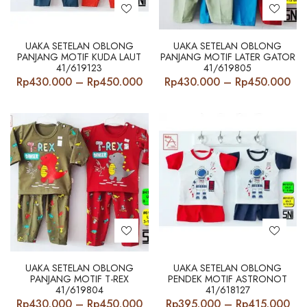
UAKA SETELAN OBLONG
UAKA SETELAN OBLONG
PANJANG MOTIF KUDA LAUT
PANJANG MOTIF LATER GATOR
41/619123
41/619805
Price
Pri
Rp
430.000
–
Rp
450.000
Rp
430.000
–
Rp
450.000
range:
ran
Rp430.000
Rp
through
th
Rp450.000
Rp
UAKA SETELAN OBLONG
UAKA SETELAN OBLONG
PANJANG MOTIF T-REX
PENDEK MOTIF ASTRONOT
41/619804
41/618127
Price
Pri
Rp
430.000
–
Rp
450.000
Rp
395.000
–
Rp
415.000