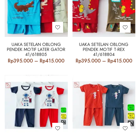
UAKA SETELAN OBLONG
UAKA SETELAN OBLONG
PENDEK MOTIF LATER GATOR
PENDEK MOTIF T-REX
41/618805
41/618804
Price
Pri
Rp
395.000
–
Rp
415.000
Rp
395.000
–
Rp
415.000
range:
ran
Rp395.000
Rp
through
thr
Rp415.000
Rp