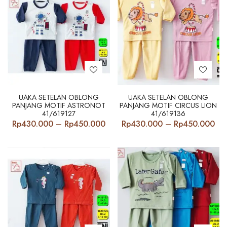
UAKA SETELAN OBLONG
UAKA SETELAN OBLONG
PANJANG MOTIF ASTRONOT
PANJANG MOTIF CIRCUS LION
41/619127
41/619136
Price
Pri
Rp
430.000
–
Rp
450.000
Rp
430.000
–
Rp
450.000
range:
ran
Rp430.000
Rp
through
th
Rp450.000
Rp