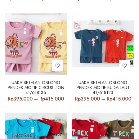
range:
ran
Rp430.000
Rp
through
thr
Rp450.000
Rp
UAKA SETELAN OBLONG
UAKA SETELAN OBLONG
PENDEK MOTIF CIRCUS LION
PENDEK MOTIF KUDA LAUT
41/618136
41/618123
Price
Pri
Rp
395.000
–
Rp
415.000
Rp
395.000
–
Rp
415.000
range:
ran
Rp395.000
Rp
through
thr
Rp415.000
Rp