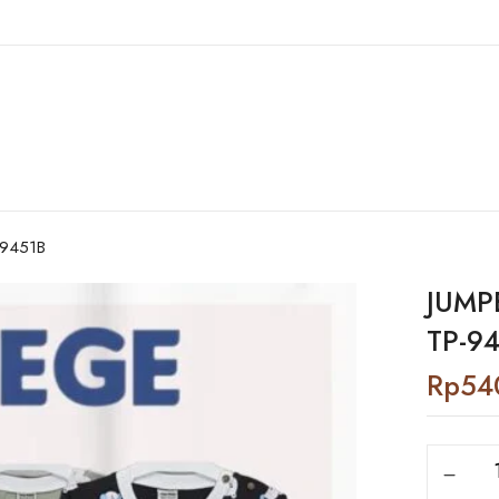
-9451B
JUMP
TP-9
Rp
54
Jumper
Anak