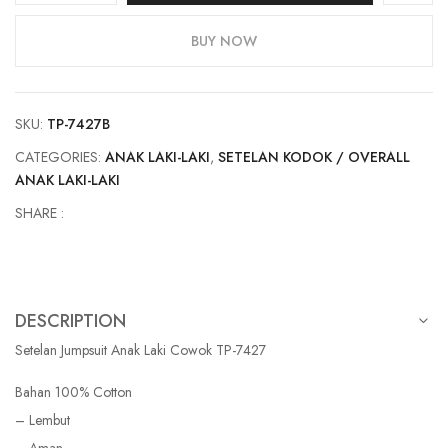
Anak
Laki
BUY NOW
Cowok
TP-
7427
SKU:
TP-7427B
quantity
CATEGORIES:
ANAK LAKI-LAKI
,
SETELAN KODOK / OVERALL
ANAK LAKI-LAKI
SHARE :
DESCRIPTION
Setelan Jumpsuit Anak Laki Cowok TP-7427
Bahan 100% Cotton
– Lembut