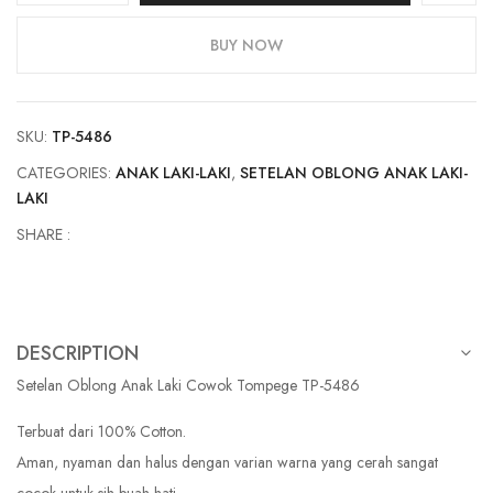
Anak
Laki
BUY NOW
Cowok
Tompege
TP-
SKU:
TP-5486
5486
quantity
CATEGORIES:
ANAK LAKI-LAKI
,
SETELAN OBLONG ANAK LAKI-
LAKI
SHARE :
DESCRIPTION
Setelan Oblong Anak Laki Cowok Tompege TP-5486
Terbuat dari 100% Cotton.
Aman, nyaman dan halus dengan varian warna yang cerah sangat