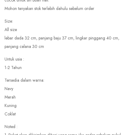
cocok untuk sih buah hati.
Mohon tanyakan stok terlebih dahulu sebelum order
Size:
All size
lebar dada 32 cm, panjang baju 37 cm, lingkar pinggang 40 cm,
panjang celana 30 cm
Untuk usia :
1-2 Tahun
Tersedia dalam warna:
Navy
Merah
Kuning
Coklat
Noted :