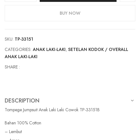
Anak
Laki
BUY NOW
Laki
Cowok
TP-
SKU:
TP-33151
33151B
quantity
CATEGORIES:
ANAK LAKI-LAKI
,
SETELAN KODOK / OVERALL
ANAK LAKI-LAKI
SHARE :
DESCRIPTION
Tompege Jumpsuit Anak Laki Laki Cowok TP-33151B
Bahan 100% Cotton
– Lembut