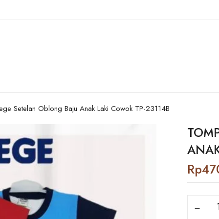
ge Setelan Oblong Baju Anak Laki Cowok TP-23114B
TOMP
ANAK
Rp
47
Tompege
Setelan