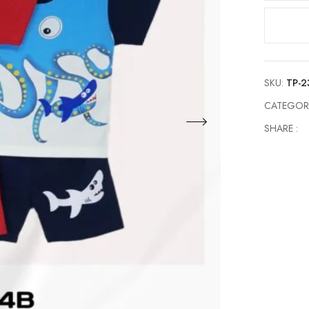
Oblong
Baju
Anak
Laki
Cowok
SKU:
TP-2
TP-
23114B
CATEGOR
quantity
SHARE :