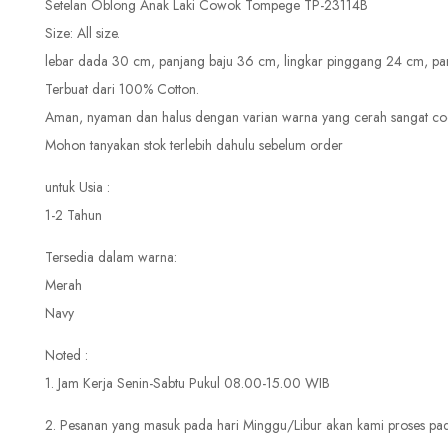
Setelan Oblong Anak Laki Cowok Tompege TP-23114B
Size: All size.
lebar dada 30 cm, panjang baju 36 cm, lingkar pinggang 24 cm, p
Terbuat dari 100% Cotton.
Aman, nyaman dan halus dengan varian warna yang cerah sangat coco
Mohon tanyakan stok terlebih dahulu sebelum order
untuk Usia :
1-2 Tahun
Tersedia dalam warna:
Merah
Navy
Noted :
1. Jam Kerja Senin-Sabtu Pukul 08.00-15.00 WIB
2. Pesanan yang masuk pada hari Minggu/Libur akan kami proses pada