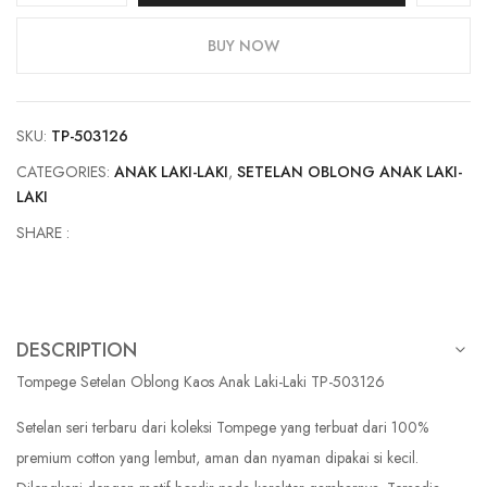
Oblong
Kaos
BUY NOW
Anak
Laki-
Laki
SKU:
TP-503126
TP-
503126
CATEGORIES:
ANAK LAKI-LAKI
,
SETELAN OBLONG ANAK LAKI-
quantity
LAKI
SHARE :
DESCRIPTION
Tompege Setelan Oblong Kaos Anak Laki-Laki TP-503126
Setelan seri terbaru dari koleksi Tompege yang terbuat dari 100%
premium cotton yang lembut, aman dan nyaman dipakai si kecil.