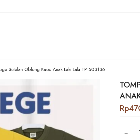
ge Setelan Oblong Kaos Anak Laki-Laki TP-503136
TOMP
ANAK
Rp
47
Tompege
Setelan