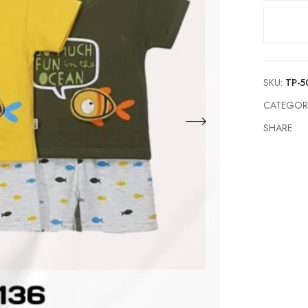
Oblong
Kaos
Anak
Laki-
Laki
SKU:
TP-5
TP-
503136
CATEGOR
quantity
SHARE :