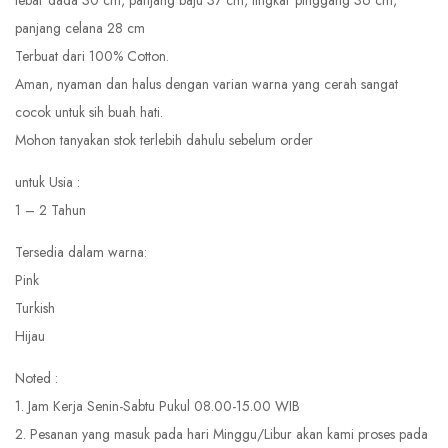
lebar dada 30 cm, panjang baju 37 cm, lingkar pinggang 36 cm,
panjang celana 28 cm
Terbuat dari 100% Cotton.
Aman, nyaman dan halus dengan varian warna yang cerah sangat
cocok untuk sih buah hati.
Mohon tanyakan stok terlebih dahulu sebelum order
untuk Usia :
1 – 2 Tahun
Tersedia dalam warna:
Pink
Turkish
Hijau
Noted :
1. Jam Kerja Senin-Sabtu Pukul 08.00-15.00 WIB
2. Pesanan yang masuk pada hari Minggu/Libur akan kami proses pada