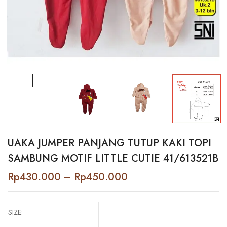
UAKA JUMPER PANJANG TUTUP KAKI TOPI
SAMBUNG MOTIF LITTLE CUTIE 41/613521B
Price
Rp
430.000
–
Rp
450.000
range:
Rp430.000
through
Rp450.000
SIZE