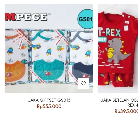
UAKA GIFTSET GS015
UAKA SETELAN OB
REX 
Rp
555.000
Rp
395.00
000
h
000