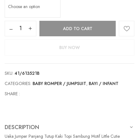
Uaka
ADD TO CART
Jumper
Panjang
Tutup
BUY NOW
Kaki
Topi
Sambung
SKU:
41/613521B
Motif
Little
CATEGORIES:
BABY ROMPER / JUMPSUIT
,
BAYI / INFANT
Cutie
SHARE :
41/613521B
quantity
DESCRIPTION
Uaka Jumper Panjang Tutup Kaki Topi Sambung Motif Little Cutie