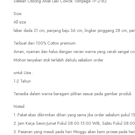
Setelan Oblong Anak Laki Cowok Tompege TP-2182
Size:
All size
lebar dada 21 cm, panjang baju 36 cm, lingkar pinggang 28 cm, pa
Terbuat dari 100% Cotton premium
Aman, nyaman dan halus dengan varian warna yang cerah sangat coco
Mohon tanyakan stok terlebih dahulu sebelum order
untuk Usia :
1-2 Tahun
Tersedia dalam warna beragam pilihan sesuai pada gambar produk.
Noted :
1. Paket akan dikirimkan dihari yang sama jika order sebelum pukul 
2. Jam Kerja Senin-Jumat Pukul 08.00-15.00 WIB, Sabtu Pukul 08.0
3. Pesanan yang masuk pada hari Minggu akan kami proses pada hari