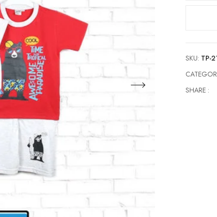
Anak
Laki
Cowok
Tompege
TP-
SKU:
TP-2
2182
quantity
CATEGOR
SHARE :