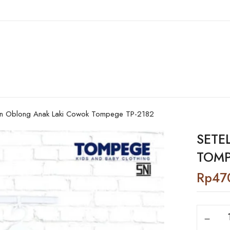
an Oblong Anak Laki Cowok Tompege TP-2182
SETE
TOMP
Rp
47
Setelan
Oblong