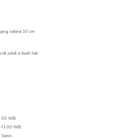
njang celana 30 cm
k untuk si buah hati.
15.00 WIB
0-13.00 WIB
 Senin.