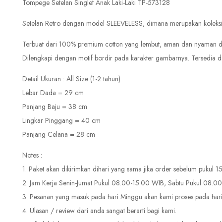
Tompege Setelan Singlet Anak Laki-Laki TP-573128
Setelan Retro dengan model SLEEVELESS, dimana merupakan koleksi se
Terbuat dari 100% premium cotton yang lembut, aman dan nyaman dipa
Dilengkapi dengan motif bordir pada karakter gambarnya. Tersedia d
Detail Ukuran : All Size (1-2 tahun)
Lebar Dada = 29 cm
Panjang Baju = 38 cm
Lingkar Pinggang = 40 cm
Panjang Celana = 28 cm
Notes :
1. Paket akan dikirimkan dihari yang sama jika order sebelum pukul 
2. Jam Kerja Senin-Jumat Pukul 08.00-15.00 WIB, Sabtu Pukul 08.0
3. Pesanan yang masuk pada hari Minggu akan kami proses pada hari
4. Ulasan / review dari anda sangat berarti bagi kami.