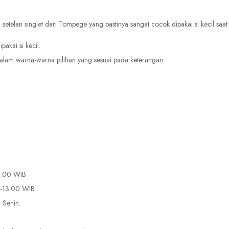
telan singlet dari Tompege yang pastinya sangat cocok dipakai si kecil saa
kai si kecil.
alam warna-warna pilihan yang sesuai pada keterangan.
15.00 WIB
0-13.00 WIB
 Senin.