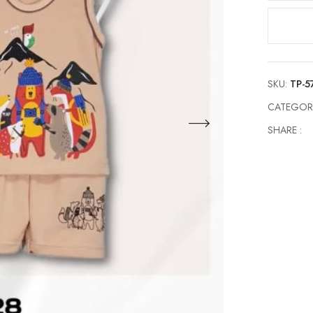
Singlet
Anak
Laki-
Laki
TP-
SKU:
TP-5
573128
quantity
CATEGOR
SHARE :