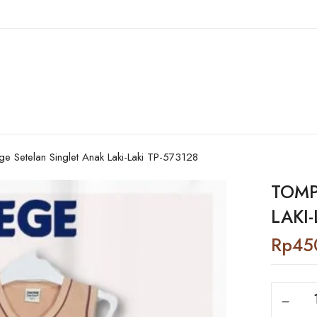
e Setelan Singlet Anak Laki-Laki TP-573128
TOMP
LAKI-
Rp
45
Tompege
Setelan