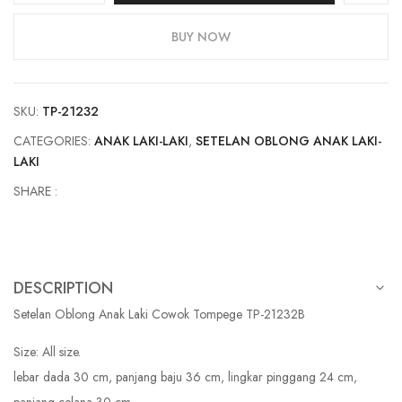
Anak
Laki
BUY NOW
Cowok
Tompege
TP-
SKU:
TP-21232
21232B
quantity
CATEGORIES:
ANAK LAKI-LAKI
,
SETELAN OBLONG ANAK LAKI-
LAKI
SHARE :
DESCRIPTION
Setelan Oblong Anak Laki Cowok Tompege TP-21232B
Size: All size.
lebar dada 30 cm, panjang baju 36 cm, lingkar pinggang 24 cm,